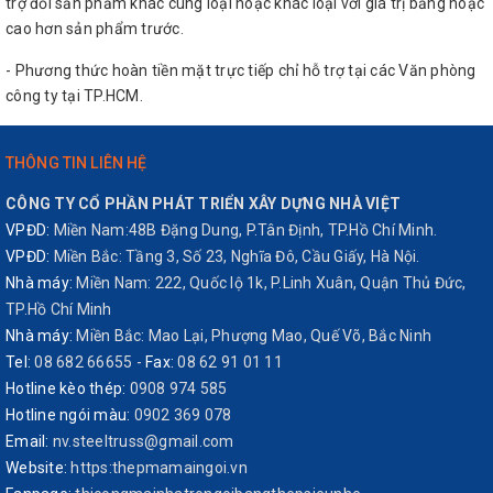
trợ đổi sản phẩm khác cùng loại hoặc khác loại với giá trị bằng hoặc
cao hơn sản phẩm trước.
- Phương thức hoàn tiền mặt trực tiếp chỉ hỗ trợ tại các Văn phòng
công ty tại TP.HCM.
THÔNG TIN LIÊN HỆ
CÔNG TY CỔ PHẦN PHÁT TRIỂN XÂY DỰNG NHÀ VIỆT
VPĐD:
Miền Nam:48B Đặng Dung, P.Tân Định, TP.Hồ Chí Minh.
VPĐD:
Miền Bắc: Tầng 3, Số 23, Nghĩa Đô, Cầu Giấy, Hà Nội.
Nhà máy:
Miền Nam: 222, Quốc lộ 1k, P.Linh Xuân, Quận Thủ Đức,
TP.Hồ Chí Minh
Nhà máy:
Miền Bắc: Mao Lại, Phượng Mao, Quế Võ, Bắc Ninh
Tel:
08 682 66655
-
Fax:
08 62 91 01 11
Hotline kèo thép:
0908 974 585
Hotline ngói màu:
0902 369 078
Email:
nv.steeltruss@gmail.com
Website:
https:thepmamaingoi.vn