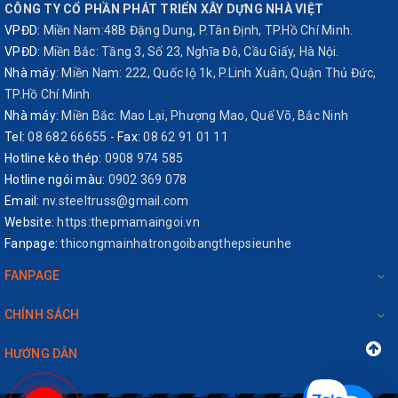
CÔNG TY CỔ PHẦN PHÁT TRIỂN XÂY DỰNG NHÀ VIỆT
VPĐD:
Miền Nam:48B Đặng Dung, P.Tân Định, TP.Hồ Chí Minh.
VPĐD:
Miền Bắc: Tầng 3, Số 23, Nghĩa Đô, Cầu Giấy, Hà Nội.
Nhà máy:
Miền Nam: 222, Quốc lộ 1k, P.Linh Xuân, Quận Thủ Đức,
TP.Hồ Chí Minh
Nhà máy:
Miền Bắc: Mao Lại, Phượng Mao, Quế Võ, Bắc Ninh
Tel:
08 682 66655
-
Fax:
08 62 91 01 11
Hotline kèo thép:
0908 974 585
Hotline ngói màu:
0902 369 078
Email:
nv.steeltruss@gmail.com
Website:
https:thepmamaingoi.vn
Fanpage:
thicongmainhatrongoibangthepsieunhe
FANPAGE
CHÍNH SÁCH
HƯỚNG DẪN