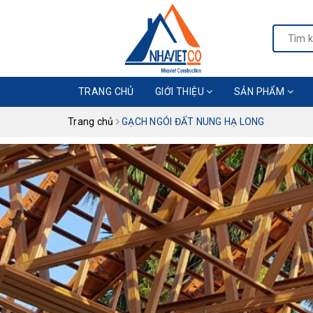
TRANG CHỦ
GIỚI THIỆU
SẢN PHẨM
Trang chủ
GẠCH NGÓI ĐẤT NUNG HẠ LONG