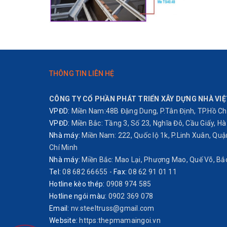
THÔNG TIN LIÊN HỆ
CÔNG TY CỔ PHẦN PHÁT TRIỂN XÂY DỰNG NHÀ VIỆ
VPĐD:
Miền Nam:48B Đặng Dung, P.Tân Định, TP.Hồ Chí
VPĐD:
Miền Bắc: Tầng 3, Số 23, Nghĩa Đô, Cầu Giấy, Hà 
Nhà máy:
Miền Nam: 222, Quốc lộ 1k, P.Linh Xuân, Qu
Chí Minh
Nhà máy:
Miền Bắc: Mao Lại, Phượng Mao, Quế Võ, Bắ
Tel:
08 682 66655
-
Fax:
08 62 91 01 11
Hotline kèo thép:
0908 974 585
Hotline ngói màu:
0902 369 078
Email:
nv.steeltruss@gmail.com
Website:
https:thepmamaingoi.vn