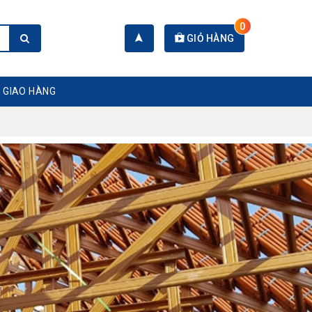
0
GIỎ HÀNG
 GIAO HÀNG