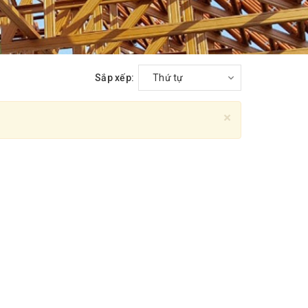
Sắp xếp:
Thứ tự
×