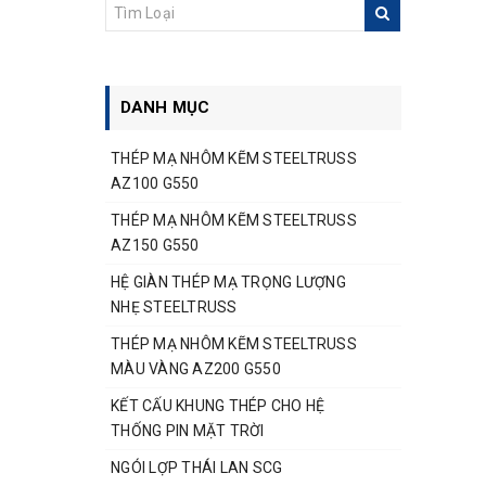
Giá trên 1.000.000đ
DANH MỤC
THÉP MẠ NHÔM KẼM STEELTRUSS
AZ100 G550
THÉP MẠ NHÔM KẼM STEELTRUSS
AZ150 G550
HỆ GIÀN THÉP MẠ TRỌNG LƯỢNG
NHẸ STEELTRUSS
THÉP MẠ NHÔM KẼM STEELTRUSS
MÀU VÀNG AZ200 G550
KẾT CẤU KHUNG THÉP CHO HỆ
THỐNG PIN MẶT TRỜI
NGÓI LỢP THÁI LAN SCG