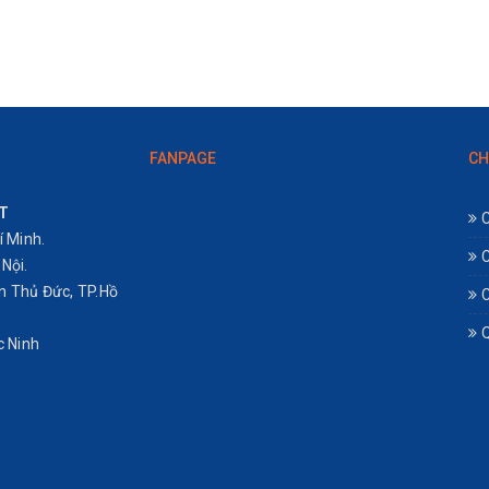
FANPAGE
CH
T
C
 Minh.
C
Nội.
ận Thủ Đức, TP.Hồ
C
Q
c Ninh