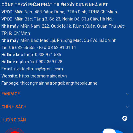
CÔNG TY CỔ PHẦN PHÁT TRIỂN XÂY DỰNG NHÀ VIỆT
VPĐD:
Miền Nam:48B Đặng Dung, P.Tân Định, TP.Hồ Chí Minh.
VPĐD:
Miền Bắc: Tầng 3, Số 23, Nghĩa Đô, Cầu Giấy, Hà Nội.
Nhà máy:
Miền Nam: 222, Quốc lộ 1k, P.Linh Xuân, Quận Thủ Đức,
TP.Hồ Chí Minh
Nhà máy:
Miền Bắc: Mao Lại, Phượng Mao, Quế Võ, Bắc Ninh
Tel:
08 682 66655
-
Fax:
08 62 91 01 11
Hotline kèo thép:
0908 974 585
Hotline ngói màu:
0902 369 078
Email:
nv.steeltruss@gmail.com
Website:
https:thepmamaingoi.vn
Fanpage:
thicongmainhatrongoibangthepsieunhe
FANPAGE
CHÍNH SÁCH
HƯỚNG DẪN