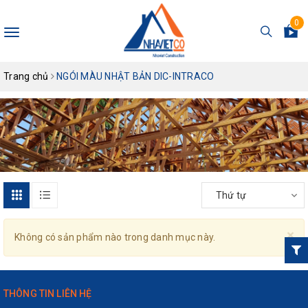
0
Toggle
navigation
Trang chủ
NGÓI MÀU NHẬT BẢN DIC-INTRACO
Thứ tự
×
Không có sản phẩm nào trong danh mục này.
THÔNG TIN LIÊN HỆ