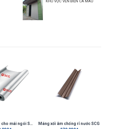
KHU VỰC VEN BIỂN CÀ MAU
8%
 liệu khí
iêu chuẩn
 Utra wet
Tấm cách nhiệt cho mái ngói SCG
Máng xối âm chống rỉ nước SCG