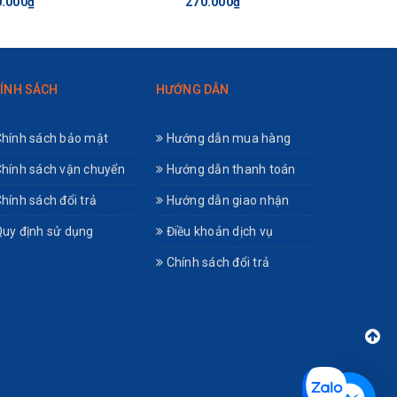
0.000₫
270.000₫
20.2
ÍNH SÁCH
HƯỚNG DẪN
 vừa giúp
hính sách bảo mật
Hướng dẫn mua hàng
hính sách vận chuyển
Hướng dẫn thanh toán
hính sách đổi trả
Hướng dẫn giao nhận
uy định sử dụng
Điều khoản dịch vụ
oảng cách
Chính sách đổi trả