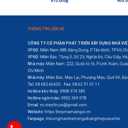
410.000₫
900.0
B. LƯU Ý VÀ HƯỚNG DẪN CÁCH L
• Lợp ngói chính theo lối chéo trả để đảm bảo chống 
THÔNG TIN LIÊN HỆ
• Nên sử dụng hệ thống tấm lợp thay vữa khi lắp đặ
CÔNG TY CỔ PHẦN PHÁT TRIỂN XÂY DỰNG NHÀ VIỆ
thi công nhanh chóng, sạch và thẩm mỹ.
VPĐD:
Miền Nam:48B Đặng Dung, P.Tân Định, TP.Hồ Chí
• Sử dụng đồng bộ ngói lợp và ngói phụ kiện của
Ng
VPĐD:
Miền Bắc: Tầng 3, Số 23, Nghĩa Đô, Cầu Giấy, Hà 
• Sử dụng thêm các loại linh kiện dành cho mái của S
Nhà máy:
Miền Nam: 222, Quốc lộ 1k, P.Linh Xuân, Qu
• Nên đặt mua một lần toàn bộ số lượng ngói phẳng 
Chí Minh
• Bảo quản ngói lợp và phụ kiện nơi khô ráo và bằng 
Nhà máy:
Miền Bắc: Mao Lại, Phượng Mao, Quế Võ, Bắ
• Cần tuân thủ các bước chuẩn bị và kiểm tra độ ch
Tel:
08 682 66655
-
Fax:
08 62 91 01 11
Hotline kèo thép:
0908 974 585
mè và mặt phẳng mái đúng theo quy định của nhà sản
Hotline ngói màu:
0902 369 078
• Thi công theo đúng tài liệu Hướng dẫn lắp đặt ng
Email:
nv.steeltruss@gmail.com
Website:
https:thepmamaingoi.vn
Fanpage:
thicongmainhatrongoibangthepsieunhe