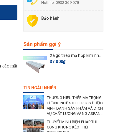
Hotline:
0902 369 078
Bảo hành
Sản phẩm gợi ý
Xà gồ thép mạ hợp kim nhôm kẽm TC100.100
37.000₫
m các mặt
TIN NGẪU NHIÊN
THƯƠNG HIỆU THÉP MẠ TRỌNG
LƯỢNG NHẸ STEELTRUSS ĐƯỢC
VINH DANH SẢN PHẨM VÀ DỊCH
VỤ CHẤT LƯỢNG VÀNG ASEAN...
THUYẾT MINH BIỆN PHÁP THI
CÔNG KHUNG KÈO THÉP