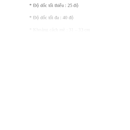
* Độ dốc tối thiểu : 25 độ
* Độ dốc tối đa : 40 độ
* Khoảng cách mè : 31 – 33 cm
* Khoảng chồng mí : 09 – 11 cm
* Chiều rộng khả dụng : 30 cm
* Số lượng ngói /m2 : 10 viên/m2
* Trọng lượng : 5,2 kg/viên
* Trọng tải trên mái : 55 kg/m2
Ngói màu SCG
nói chung và ngói phẳng nói riêng
thiết kế thẩm mỹ. Mỗi viên ngói là một sản phẩm hài
ra 5 tính năng nổi bật nhất mà bạn có thể hoàn toàn t