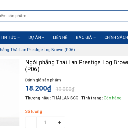
TIN TỨC
DỰ ÁN
LIÊN HỆ
BÁO GIÁ
CHÍNH SÁCH
phẳng Thái Lan Prestige Log Brown (P06)
Ngói phẳng Thái Lan Prestige Log Brow
(P06)
Đánh giá sản phẩm
18.200₫
19.000₫
Thương hiệu:
THÁI LAN SCG
Tình trạng:
Còn hàng
Số lượng
–
+