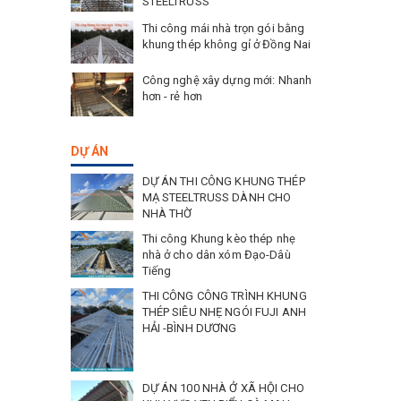
STEELTRUSS
Thi công mái nhà trọn gói bằng
khung thép không gỉ ở Đồng Nai
Công nghệ xây dựng mới: Nhanh
hơn - rẻ hơn
DỰ ÁN
DỰ ÁN THI CÔNG KHUNG THÉP
MẠ STEELTRUSS DÀNH CHO
NHÀ THỜ
Thi công Khung kèo thép nhẹ
nhà ở cho dân xóm Đạo-Dâù
Tiếng
THI CÔNG CÔNG TRÌNH KHUNG
THÉP SIÊU NHẸ NGÓI FUJI ANH
n phẩm có
HẢI -BÌNH DƯƠNG
Có thể kế
DỰ ÁN 100 NHÀ Ở XÃ HỘI CHO