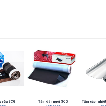
ợp
ng khí hậu nhiệt đới, đã được kiểm tra giả lập gió, mưa theo các dữ
 thổi gió tại Anh theo quy định kiểm tra Win Tunnel quy định tại t
ất bằng công nghệ tiên tiến, được phủ màu tho công nghệ phủ màu
 chặt vào thân ngói, giữ màu ngói bền đẹp theo thời gian.
y vữa SCG
Tấm dán ngói SCG