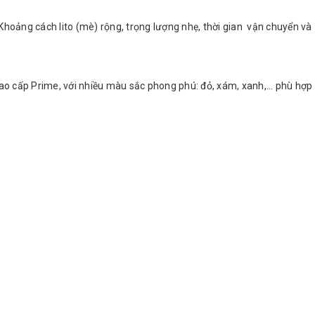
Khoảng cách lito (mè) rộng, trọng lượng nhẹ, thời gian vận chuyển và
cao cấp Prime, với nhiều màu sắc phong phú: đỏ, xám, xanh,... phù hợp
ệu L1.
ộc vào
kết cấu
hụ