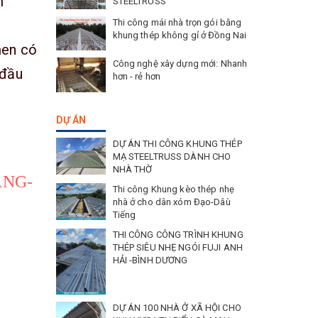
m
STEELTRUSS
Thi công mái nhà trọn gói bằng
khung thép không gỉ ở Đồng Nai
men có
Công nghệ xây dựng mới: Nhanh
 đầu
hơn - rẻ hơn
DỰ ÁN
DỰ ÁN THI CÔNG KHUNG THÉP
MẠ STEELTRUSS DÀNH CHO
NHÀ THỜ
ANG-
Thi công Khung kèo thép nhẹ
nhà ở cho dân xóm Đạo-Dâù
Tiếng
THI CÔNG CÔNG TRÌNH KHUNG
THÉP SIÊU NHẸ NGÓI FUJI ANH
ói
HẢI -BÌNH DƯƠNG
ệt độ
DỰ ÁN 100 NHÀ Ở XÃ HỘI CHO