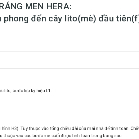
280
300
TRÁNG MEN HERA:
phong đến cây lito(mè) đầu tiên(f)
17
18
TRÁNG MEN HERA
ê tông (bao gồm cả việc đặp rui mè bằng bê tôn
 sản phẩm.
 lito, bước lợp ký hiệu L1.
 3.5-4.5m, chiều dài vít từ 5-7cm, mũi bẹt. Khi bắ
 và chặt sẽ gây nứt lỗ vít trên viên ngói.
ư STEELTRUSS® ( phần tiếp xúc trực tiếp với ng
khớp lợp viên ngói.
ng hình H3). Tùy thuộc vào tổng chiều dài của mái nhà để tính toán. Chi
uất để đảm bảo đồng nhất về màu sắc của sản p
phụ thuộc vào các bước mè cuối được tính toán trong bảng sau: