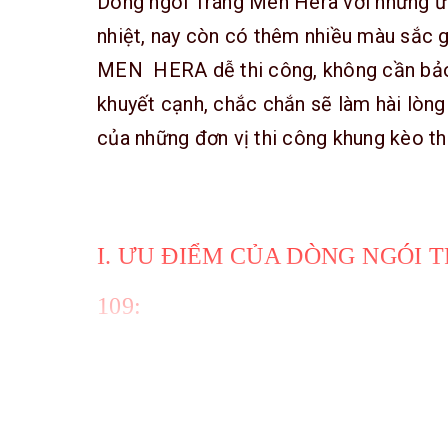
Dòng ngói Tráng Men Hera với những ưu
nhiệt, nay còn có thêm nhiều màu sắc
MEN HERA dễ thi công, không cần bảo
khuyết cạnh, chắc chắn sẽ làm hài lòng
của những đơn vị thi công khung kèo th
I. ƯU ĐIỂM CỦA DÒNG NGÓI
109:
- Bề mặt láng mịn-có khả năng tự là
tráng men cao cấp được sản xuất từ 