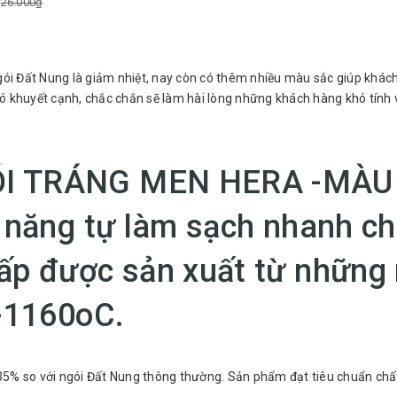
26.000₫
) 10.5
gói Đất Nung là giảm nhiệt, nay còn có thêm nhiều màu sắc giúp kh
khuyết cạnh, chắc chắn sẽ làm hài lòng những khách hàng khó tính v
ÓI TRÁNG MEN HERA -MÀU
I TRÁNG
ả năng tự làm sạch nhanh c
ng đến cây
ấp được sản xuất từ những 
h như sau:
0-1160οC.
0-35% so với ngói Đất Nung thông thường. Sản phẩm đạt tiêu chuẩn c