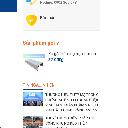
Hotline:
0902 369 078
Bảo hành
Sản phẩm gợi ý
Xà gồ thép mạ hợp kim nhôm kẽm TC100.100
37.000₫
TIN NGẪU NHIÊN
THƯƠNG HIỆU THÉP MẠ TRỌNG
LƯỢNG NHẸ STEELTRUSS ĐƯỢC
VINH DANH SẢN PHẨM VÀ DỊCH
VỤ CHẤT LƯỢNG VÀNG ASEAN...
THUYẾT MINH BIỆN PHÁP THI
CÔNG KHUNG KÈO THÉP