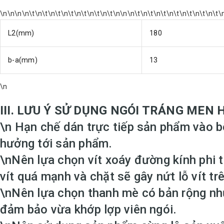
\n\n\n\n\t\n\t\n\t\n\t\n\t\n\t\n\t\n\n\n\t\n\t\n\t\n\t\n\t\n\t\n\t\
L2(mm)
180
b-a(mm)
13
\n
III. LƯU Ý SỬ DỤNG NGÓI TRÁNG MEN 
\n
Hạn chế dán trực tiếp sản phẩm vào bê
hưởng tới sản phẩm.
IV. GIÁ NGÓI LỢP TRÁNG ME
\nNên lựa chọn vít xoáy đường kính phi từ
vít quá mạnh và chặt sẽ gây nứt lỗ vít trê
Bạn có thể truy cập vào đường links s
\nNên lựa chọn thanh mè có bản rộng như
109:
https://bit.ly/2JvIzW1
đảm bảo vừa khớp lợp viên ngói.
Hoặc truy cập:
https://maingoi.com/b