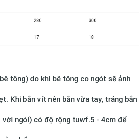
280
300
17
18
bê tông) do khi bê tông co ngót sẽ ảnh
t. Khi bắn vít nên bắn vừa tay, tráng bắn
a
với ngói) có độ rộng tuwf.5 - 4cm để
o giá