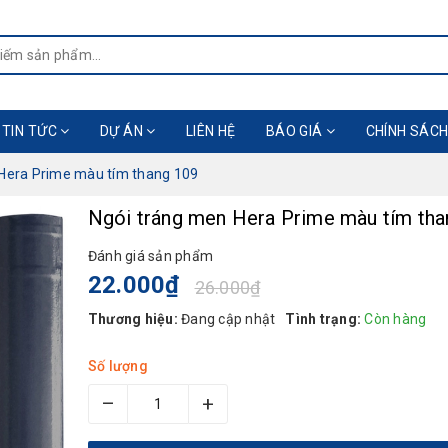
TIN TỨC
DỰ ÁN
LIÊN HỆ
BÁO GIÁ
CHÍNH SÁCH
Hera Prime màu tím thang 109
Ngói tráng men Hera Prime màu tím tha
Đánh giá sản phẩm
22.000₫
26.000₫
Thương hiệu:
Đang cập nhật
Tình trạng:
Còn hàng
Số lượng
–
+