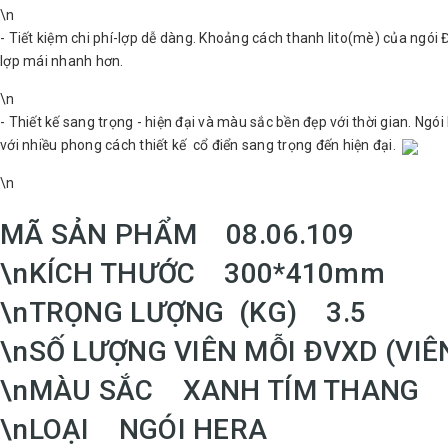
\n
α
Độ d
- Tiết kiệm chi phí-lợp dễ dàng. Khoảng cách thanh lito(mè) của ngói
lợp mái nhanh hơn.
f
30m
\n
- Thiết kế sang trọng - hiện đại và màu sắc bền đẹp với thời gian. N
với nhiều phong cách thiết kế cổ điển sang trọng đến hiện đại.
2. Khoảng cách giữa 2 cây lito (mè) kế 
\n
MÃ SẢN PHẨM 08.06.109
Ngói HERA: L1=340 mm± 10 mm
\nKÍCH THƯỚC 300*410mm
3. Chọn bước lito (mè) cuối (ký hiệu L2)
\nTRỌNG LƯỢNG (KG) 3.5
tổng chiều dài của mái nhà để tính toán
\nSỐ LƯỢNG VIÊN MỖI ĐVXD (VI
mái của từng công trình. Chênh lệch ch
thuộc vào các bước mè cuối được tính 
\nMÀU SẮC XANH TÍM THANG
\nLOẠI NGÓI HERA