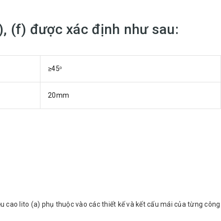
, (f) được xác định như sau:
≥45
ο
20mm
g) do
n vít
ói) có
ều cao lito (a) phụ thuộc vào các thiết kế và kết cấu mái của từng công
hẩm