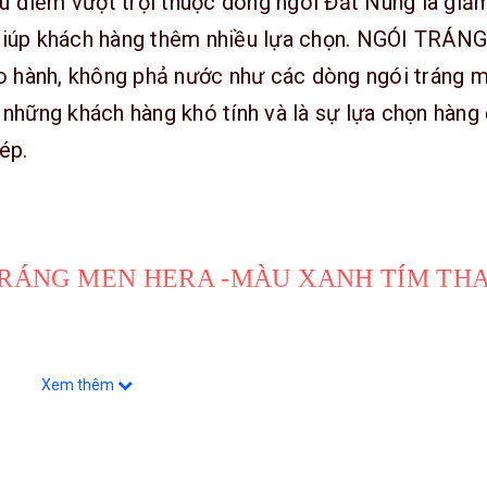
 điểm vượt trội thuộc dòng ngói Đất Nung là giả
 giúp khách hàng thêm nhiều lựa chọn. NGÓI TRÁNG
 hành, không phả nước như các dòng ngói tráng 
 những khách hàng khó tính và là sự lựa chọn hàng
ép.
 TRÁNG MEN HERA -MÀU XANH TÍM TH
m sạch nhanh chóng. NGÓI HERA là sản phẩm ng
Xem thêm
những nguyên liệu chất lượng cao và nung ở nhi