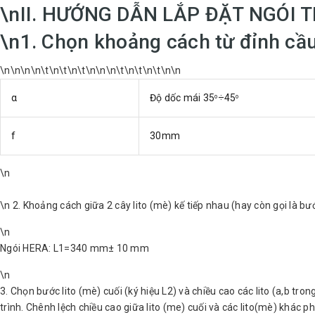
L2(mm)
180
210
240
260
\n
II. HƯỚNG DẪN LẮP ĐẶT NGÓI 
\n
1. Chọn khoảng cách từ đỉnh cầu 
b-
13
14
15
16
a(mm)
\n\n\n\n\t\n\t\n\t\n\n\n\t\n\t\n\t\n\n
α
Độ dốc mái 35
÷45
ο
ο
III. LƯU Ý SỬ DỤNG NGÓI 
f
30mm
Hạn chế dán trực tiếp sản phẩm vào b
\n
khi bê tông co ngót sẽ ảnh hưởng tới
\n
2. Khoảng cách giữa 2 cây lito (mè) kế tiếp nhau (hay còn gọi là bước
Nên lựa chọn vít xoáy đường kính phi từ
nên bắn vừa tay, tráng bắn vít quá mạnh
\n
Ngói HERA: L1=340 mm± 10 mm
Nên lựa chọn thanh mè có bản rộng nh
\n
độ rộng tuwf.5 - 4cm để đảm bảo vừa 
3. Chọn bước lito (mè) cuối (ký hiệu L2) và chiều cao các lito (a,b tro
Nên sử dụng sản phẩm cùng lô sản x
trình. Chênh lệch chiều cao giữa lito (me) cuối và các lito(mè) khác 