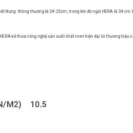
ốc mái 35
÷45
≥45
ο
ο
ο
 Đất Nung thông thường là 24-25cm, trong khi đó ngói HERA là 34 cm. 
m
20mm
gói HERA kế thừa công nghệ sản xuất chất men hiện đại từ thương hiệu 
tiếp nhau (hay còn gọi là bước lito, bước lợp ký hi
 và chiều cao các lito (a,b trong hình H3). Tùy thu
. Chiều cao lito (a) phụ thuộc vào các thiết kế và 
ÊN/M2) 10.5
iều cao giữa lito (me) cuối và các lito(mè) khác p
toán trong bảng sau: