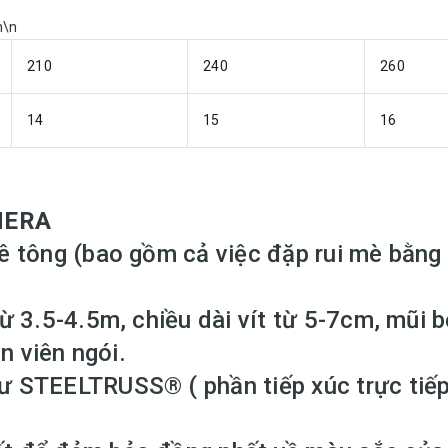
n\n
210
240
260
14
15
16
HERA
 tông (bao gồm cả việc đặp rui mè bằng 
N HERA MÀU XANH TÍM THANG 109
 3.5-4.5m, chiều dài vít từ 5-7cm, mũi bẹ
n viên ngói.
au để xem báo giá cụ thể của ngói Tráng men Her
 STEELTRUSS® ( phần tiếp xúc trực tiếp 
ao-gia-ngoi-trang-men-hera-prime-2019
để xem bá