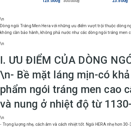
125.000₫
23.500₫
300.000₫
KÍCH THƯỚC 300*410mm
TRỌNG LƯỢNG (KG) 3.5
\n
SỐ LƯỢNG VIÊN MỖI ĐVXD (VIÊN/M2
Dòng ngói Tráng Men Hera với những ưu điểm vượt trội thuộc dòng n
không cần bảo hành, không phả nước như các dòng ngói tráng men có 
MÀU SẮC XANH TÍM THANG
\n
LOẠI NGÓI HERA
I. ƯU ĐIỂM CỦA DÒNG NG
II. HƯỚNG DẪN LẮP ĐẶT NGÓ
MEN HERA:
\n
- Bề mặt láng mịn-có kh
1. Chọn khoảng cách từ đỉnh cầu pho
phẩm ngói tráng men cao c
lito(mè) đầu tiên(f), (f) được xác địn
và nung ở nhiệt độ từ 113
\n
- Trọng lượng nhẹ, cách âm và cách nhiệt tốt. Ngói HERA nhẹ hơn 3