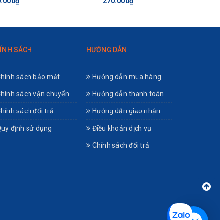
0.000₫
270.000₫
20.2
mái để
ÍNH SÁCH
HƯỚNG DẪN
hính sách bảo mật
Hướng dẫn mua hàng
hính sách vận chuyển
Hướng dẫn thanh toán
hính sách đổi trả
Hướng dẫn giao nhận
an-
uy định sử dụng
Điều khoản dịch vụ
Chính sách đổi trả