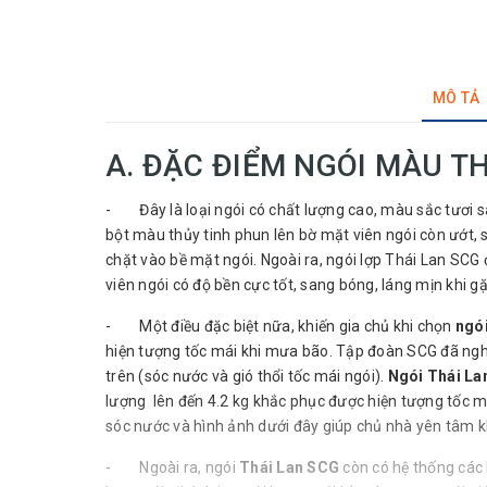
MÔ TẢ
A. ĐẶC ĐIỂM NGÓI MÀU TH
- Đây là loại ngói có chất lượng cao, màu sắc tươi s
bột màu thủy tinh phun lên bờ mặt viên ngói còn ướt,
chặt vào bề mặt ngói. Ngoài ra, ngói lợp Thái Lan SCG
viên ngói có độ bền cực tốt, sang bóng, láng mịn khi g
- Một điều đặc biệt nữa, khiến gia chủ khi chọn
ngó
hiện tượng tốc mái khi mưa bão. Tập đoàn SCG đã ngh
trên (sóc nước và gió thổi tốc mái ngói).
Ngói Thái La
lượng lên đến 4.2 kg khắc phục được hiện tượng tốc m
sóc nước và hình ảnh dưới đây giúp chủ nhà yên tâm k
- Ngoài ra, ngói
Thái Lan SCG
còn có hệ thống các l