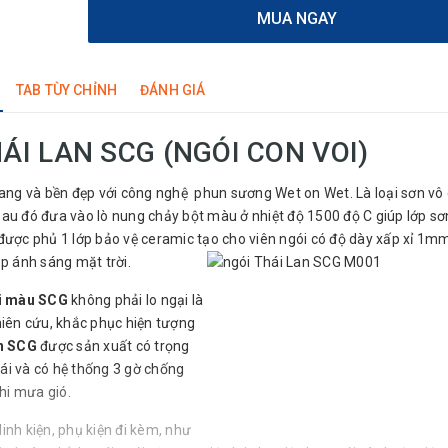
MUA NGAY
TAB TÙY CHỈNH
ĐÁNH GIÁ
ÁI LAN SCG (NGÓI CON VOI)
ang và bền đẹp với công nghệ phun sương Wet on Wet. Là loại sơn vô
 sau đó đưa vào lò nung chảy bột màu ở nhiệt độ 1500 độ C giúp lớp s
 được phủ 1 lớp bảo vệ ceramic tạo cho viên ngói có độ dày xấp xỉ 1m
ặp ánh sáng mặt trời.
i màu SCG
không phải lo ngại là
iên cứu, khắc phục hiện tượng
n SCG
được sản xuất có trọng
ái và có hệ thống 3 gờ chống
hi mưa gió.
inh kiện, phụ kiện đi kèm, như