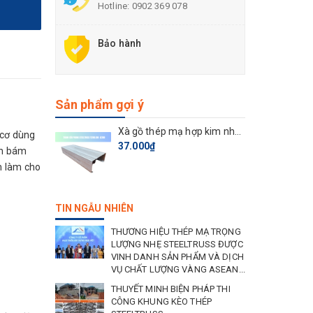
Hotline:
0902 369 078
Bảo hành
Sản phẩm gợi ý
Xà gồ thép mạ hợp kim nhôm kẽm TC100.100
 cơ dùng
37.000₫
ơn bám
m làm cho
TIN NGẪU NHIÊN
THƯƠNG HIỆU THÉP MẠ TRỌNG
LƯỢNG NHẸ STEELTRUSS ĐƯỢC
VINH DANH SẢN PHẨM VÀ DỊCH
VỤ CHẤT LƯỢNG VÀNG ASEAN...
THUYẾT MINH BIỆN PHÁP THI
CÔNG KHUNG KÈO THÉP