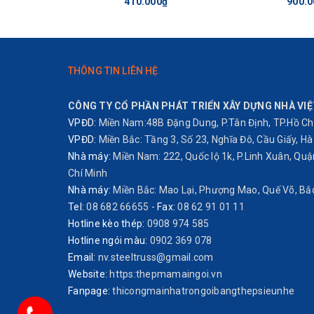
410.000₫
900.0
Ngói lợp Thái Lan SCG bảo hành màu sơn 5 năm và đượ
Tốt nhất, bạn nên sử dụng
HỆ GIÀN KHUNG THÉP N
THÔNG TIN LIÊN HỆ
lợp ngói SCG, có vẻ đẹp an toàn và thẩm mỹ nhất.
CÔNG TY CỔ PHẦN PHÁT TRIỂN XÂY DỰNG NHÀ VIỆ
VPĐD:
Miền Nam:48B Đặng Dung, P.Tân Định, TP.Hồ Chí
Thạm khảo thêm báo giá tại địa chỉ: hoặc gọi số
0868 
VPĐD:
Miền Bắc: Tầng 3, Số 23, Nghĩa Đô, Cầu Giấy, Hà 
Nhà máy:
Miền Nam: 222, Quốc lộ 1k, P.Linh Xuân, Qu
Chí Minh
BÁO GIÁ NGÓI LỢP THÁI LAN S
Nhà máy:
Miền Bắc: Mao Lại, Phượng Mao, Quế Võ, Bắ
pham/bang-bao-gia-ngoi-lop-xi
Tel:
08 682 66655
-
Fax:
08 62 91 01 11
Hotline kèo thép:
0908 974 585
HÌNH ẢNH NHÀ MÁY NGÓI THÁI LAN SCG
Hotline ngói màu:
0902 369 078
Email:
nv.steeltruss@gmail.com
MÁI NGÓI THÁI LAN Ở ĐẤT NƯỚC KHÍ HẬU NHIỆ
Website:
https:thepmamaingoi.vn
Fanpage:
thicongmainhatrongoibangthepsieunhe
BẢO QUẢN NGÓI LỢP THÁI LAN SCG NHƯ THẾ 