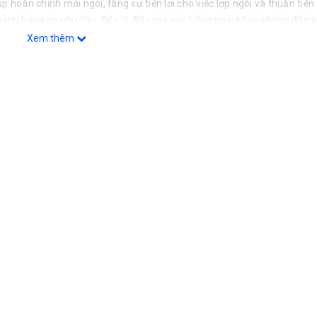
úp hoàn chỉnh mái ngói, tăng sự tiện lợi cho việc lợp ngói và thuận tiện
 khách hàng có nhu cầu. Đây là điều mà các hãng ngói khác không đáp 
Xem thêm
NGÓI MÀU THÁI LAN SCG
ế và khoảng cách mè có khoảng cách cho phép là 32cm-34cm.