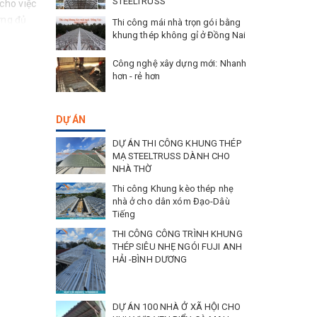
STEELTRUSS
 cho việc
ứng đủ
Thi công mái nhà trọn gói bằng
khung thép không gỉ ở Đồng Nai
Công nghệ xây dựng mới: Nhanh
hơn - rẻ hơn
DỰ ÁN
DỰ ÁN THI CÔNG KHUNG THÉP
MẠ STEELTRUSS DÀNH CHO
NHÀ THỜ
Thi công Khung kèo thép nhẹ
nhà ở cho dân xóm Đạo-Dâù
Tiếng
THI CÔNG CÔNG TRÌNH KHUNG
THÉP SIÊU NHẸ NGÓI FUJI ANH
HẢI -BÌNH DƯƠNG
DỰ ÁN 100 NHÀ Ở XÃ HỘI CHO