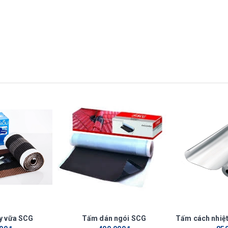
của 1 nghệ nhân lành nghề với thiết kế tinh xảo. Về màu sắc và tông
 của chủ nhà. Vẻ đẹp thuần khiết và niềm tự hào mỗi ngôi nhà.
 LỢP
NGÓI XI MĂNG THÁI LAN SCG
ột trên mái. Tham khảo thêm cách lợp
ái Lan SCG để tạo nên vẻ đẹp đồng nhất cho mái nhà.
y vữa SCG
Tấm dán ngói SCG