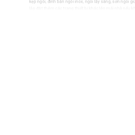
kẹp ngói, đinh bắn ngói inox, ngói lấy sáng, sơn ngói gi
lắp đặt thêm các trang thiết bị khác lên mái nhà nếu
các yêu cầu khắt khe của chủ nhà.
B. THÔNG TIN KHÁC CỦA 
- Vật liệu cấu thành: bê tông
KÍCH THƯỚC
- Chiều rộng: 33cm
- Chiều dài: 42cm
- Trọng lượng: 4kg
- Số lượng viên/m2: 9.8-10.4 viên tùy theo thiết k
- Độ dốc cho phép: 17 độ - 90 độ.
- Độ dốc tối ưu: 30-35 độ