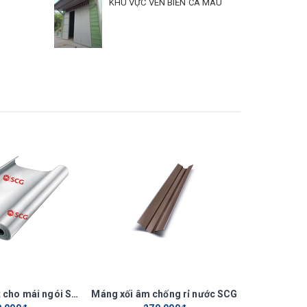
KHU VỰC VEN BIỂN CÀ MAU
 sóng,
8%
Tấm cách nhiệt cho mái ngói SCG
Máng xối âm chống rỉ nước SCG