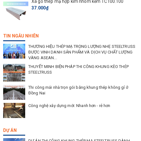
Xà gồ thép mạ hợp kim nhôm kẽm TC100.100
chất lượng hoàn hảo.
37.000₫
3. CẤU TẠO
THANH MÈ/LITO MẠ KẼM
TIN NGẪU NHIÊN
TS40.50
:
THƯƠNG HIỆU THÉP MẠ TRỌNG LƯỢNG NHẸ STEELTRUSS
- Cường độ chảy
ĐƯỢC VINH DANH SẢN PHẨM VÀ DỊCH VỤ CHẤT LƯỢNG
VÀNG ASEAN...
tối thiểu: 550 Mpa
THUYẾT MINH BIỆN PHÁP THI CÔNG KHUNG KÈO THÉP
- Độ dày lớp mạ : 100g/m2 đối với
TS40.50
màu trắng, 150g/m2
STEELTRUSS
đối với cầu phong
TS40.50
màu xanh, 200g/m2 đối với
TS40.50
màu đồng.
Thi công mái nhà trọn gói bằng khung thép không gỉ ở
Đồng Nai
- Với 100 g hợp kim nhôm kẽm/m2 (2 mặt), bền gấp 4 lần thép
mạ kẽm thông thường. Với lớp nhựa Resin (1-2
um)
bao phủ bề mặt
Công nghệ xây dựng mới: Nhanh hơn - rẻ hơn
ngoài đóng vai trò là lớp hy sinh bảo vệ lớp thép nền bên trong
- Lớp sử lý thụ động (Okemcoat F2 25mg/m2)
DỰ ÁN
- Lớp mạ 55% nhôm kẽm AZ100 (100g/m2).
DỰ ÁN THI CÔNG KHUNG THÉP MẠ STEELTRUSS DÀNH