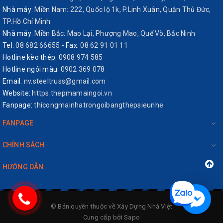
- Thi công nhanh vì được liên kết bằng bulong, bat, ốc vít chuyên
Nhà máy:
Miền Nam: 222, Quốc lộ 1k, P.Linh Xuân, Quận Thủ Đức,
dụng.
TP.Hồ Chí Minh
Nhà máy:
Miền Bắc: Mao Lại, Phượng Mao, Quế Võ, Bắc Ninh
- Không bắt lửa, chống cháy, an toàn , thân thiện với môi trường,
Tel:
08 682 66655
-
Fax:
08 62 91 01 11
kể cả môi trường nước biển có độ mặn cao.
Hotline kèo thép:
0908 974 585
- Được kiểm định chất lượng tại các trung tâm kiểm định uy tín
Hotline ngói màu:
0902 369 078
như Trung Tâm 3 Quatest, Trung tâm kiểm định vật liệu xây dựng của
Email:
nv.steeltruss@gmail.com
Đại Học Bách Khoa TP.HCM
Website:
https:thepmamaingoi.vn
Fanpage:
thicongmainhatrongoibangthepsieunhe
FANPAGE
Kiểm định thanh mè STEELTRUSS TS40.50
CHÍNH SÁCH
HƯỚNG DẪN
5. TIÊU CHUẨN SẢN XUẤT CỦA THANH MÈ/LITO MẠ NHÔM
KẼM
STEELTRUSS
TS40.50:
®
-
SẢN PHẨM CẦU PHONG, XÀ GỒ THÉP MẠ
© Bản quyền thuộc về
Xây Dựng Nhà Việt
STEELTRUSS
ĐƯỢC SẢN XUẤT THEO TIÊU CHUẨN:
®
Cung cấp bởi
Sapo