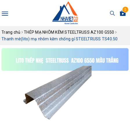
0
Toggle
navigation
Trang chủ
THÉP MẠ NHÔM KẼM STEELTRUSS AZ100 G550
Thanh mè(lito) mạ nhôm kẽm chống gỉ STEELTRUSS TS40.50