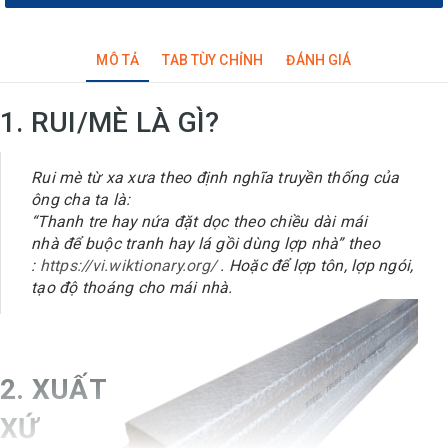
MÔ TẢ
TAB TÙY CHỈNH
ĐÁNH GIÁ
1. RUI/MÈ LÀ GÌ?
Rui mè từ xa xưa theo định nghĩa truyền thống của
ông cha ta là:
“Thanh tre hay nứa đặt dọc theo chiều dài mái
nhà để buộc tranh hay lá gồi dùng lợp nhà” theo
:
https://vi.wiktionary.org/
. Hoặc để lợp tôn, lợp ngói,
tạo độ thoáng cho mái nhà.
2. XUẤT
XỨ