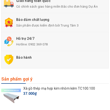
Giao hàng toàn quốc
Có chính sách giao hàng miền Bắc cho đơn hàng Dự Án
Bảo đảm chất lượng
Sản phẩm được kiểm định bởi Trung Tâm 3
Hỗ trợ 24/7
Hotline:
0902 369 078
Bảo hành
CÔNG NGHỆ ÉP TẠO HÌNH NGÓI:
+
Ngói Dic
được ép tạo hình ngói với lực ép trên 250 tấn . Được
Sản phẩm gợi ý
gia cường bằng nhiều sợi tổng hợp, giúp viên ngói có độ bền cơ
học rất cao.
Xà gồ thép mạ hợp kim nhôm kẽm TC100.100
37.000₫
+ Trọng lượng nhẹ, giảm chi phí vận chuyển và dễ dàng thi công,
tiết kiệm vật liệu làm mái ngói.