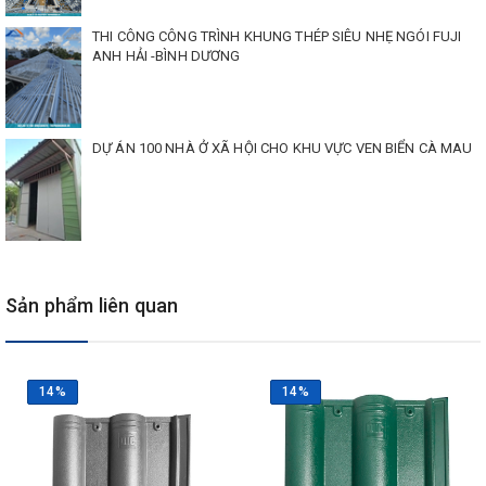
THI CÔNG CÔNG TRÌNH KHUNG THÉP SIÊU NHẸ NGÓI FUJI
ANH HẢI -BÌNH DƯƠNG
DỰ ÁN 100 NHÀ Ở XÃ HỘI CHO KHU VỰC VEN BIỂN CÀ MAU
Sản phẩm liên quan
Ngói màu Dic
sần có độ bền cơ học cao, chịu va đập tốt, màu sắc
14%
14%
đa dạng. Được sơn phủ bởi công nghệ và vật liệu đặc biệt, ngói
màu Dic sần có độ bền màu cao, chống rêu mốc, chống bám bụi
phù hợp với điều kiện khí hậu Việt Nam. Sản phẩm được chứng