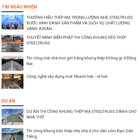
+ Vật liệu xanh, thân thiện môi trường.
TIN NGẪU NHIÊN
- CÔNG NGHỆ SƠN PHỦ NANO SILICON
THƯƠNG HIỆU THÉP MẠ TRỌNG LƯỢNG NHẸ STEELTRUSS
ĐƯỢC VINH DANH SẢN PHẨM VÀ DỊCH VỤ CHẤT LƯỢNG
VÀNG ASEAN...
+ Kháng nước, chống thấm tốt.
THUYẾT MINH BIỆN PHÁP THI CÔNG KHUNG KÈO THÉP
+ Kháng tia cực tím.
STEELTRUSS
+ Chống rêu mốc, chống trầy.
Thi công mái nhà trọn gói bằng khung thép không gỉ ở Đồng
Nai
+ Chống bám bụi tốt, làm sạch bề mặt.
Công nghệ xây dựng mới: Nhanh hơn - rẻ hơn
+ Độ bền màu cao
DỰ ÁN
DỰ ÁN THI CÔNG KHUNG THÉP MẠ STEELTRUSS DÀNH CHO
NHÀ THỜ
Thi công Khung kèo thép nhẹ nhà ở cho dân xóm Đạo-Dâù
Tiếng