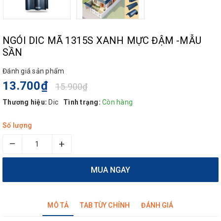
NGÓI DIC MÃ 1315S XANH MỰC ĐẬM -MẪU
SẦN
Đánh giá sản phẩm
13.700₫
15.900₫
Thương hiệu:
Dic
Tình trạng:
Còn hàng
Số lượng
–
+
MUA NGAY
MÔ TẢ
TAB TÙY CHỈNH
ĐÁNH GIÁ