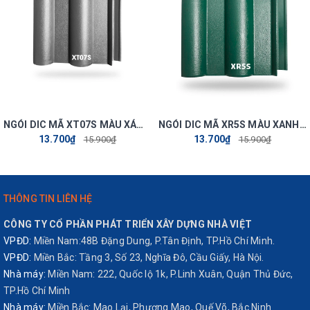
nhận phù hợp với tiêu chuẩn Việt Nam TCVN 1453:1986
THÔNG SỐ NGÓI
CHÍNH DIC MẪU SẦN
1315S
:
Kích thước sản phẩm (mm)
424x335
NGÓI DIC MÃ XT07S MÀU XÁM TRO-MẪU SẦN
NGÓI DIC MÃ XR5S MÀU XANH RÊU-MẪU SẦN
13.700₫
13.700₫
15.900₫
15.900₫
Diện tích hữu dụng (mm)
363x303
Số viên/m2
9.5
THÔNG TIN LIÊN HỆ
CÔNG TY CỔ PHẦN PHÁT TRIỂN XÂY DỰNG NHÀ VIỆT
Trọng lượng trung
VPĐD:
Miền Nam:48B Đặng Dung, P.Tân Định, TP.Hồ Chí Minh.
3.8+-0.1
bình/viên(kg)
VPĐD:
Miền Bắc: Tầng 3, Số 23, Nghĩa Đô, Cầu Giấy, Hà Nội.
Nhà máy:
Miền Nam: 222, Quốc lộ 1k, P.Linh Xuân, Quận Thủ Đức,
TP.Hồ Chí Minh
Trọng lượng TB/m2(kg)
34.2
Nhà máy:
Miền Bắc: Mao Lại, Phượng Mao, Quế Võ, Bắc Ninh